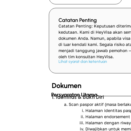
Catatan Penting
Catatan Penting: Keputusan diteri
kedutaan. Kami di HeyVisa akan s
dokumen Anda. Namun, apabila visa t
di luar kendali kami. Segala risiko 
menjadi tanggung jawab pemohon —
oleh tim konsultan HeyVisa.
Lihat syarat dan ketentuan
Dokumen
Persyaratan Utama
1. Identitas & Bukti Diri
Scan paspor aktif (masa berlak
Halaman identitas pas
Halaman endorsement 
Halaman dengan riwayat
Diwajibkan untuk memil