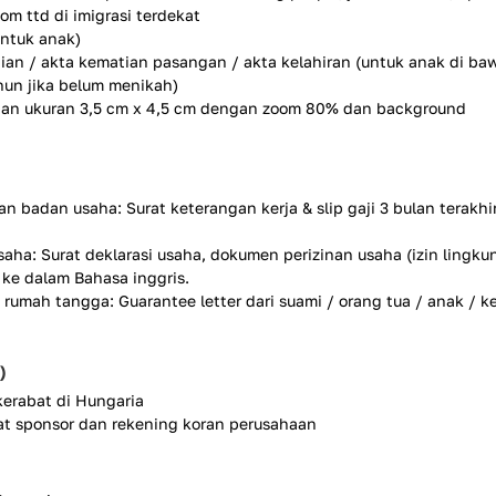
m ttd di imigrasi terdekat
untuk anak)
ian / akta kematian pasangan / akta kelahiran (untuk anak di ba
hun jika belum menikah)
ngan ukuran 3,5 cm x 4,5 cm dengan zoom 80% dan background
n badan usaha: Surat keterangan kerja & slip gaji 3 bulan terakhi
ha: Surat deklarasi usaha, dokumen perizinan usaha (izin lingku
e ke dalam Bahasa inggris.
u rumah tangga: Guarantee letter dari suami / orang tua / anak / k
)
kerabat di Hungaria
at sponsor dan rekening koran perusahaan