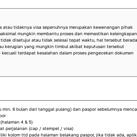
ma atau tidaknya visa sepenuhnya merupakan kewenangan pihak
emaksimal mungkin membantu proses dan memastikan kelengkapan
idak disetujui atau tidak selesai tepat waktu, hal tersebut berad
atau kerugian yang mungkin timbul akibat keputusan tersebut
 kecuali terdapat kesalahan dalam proses pengecekan dokumen
u min. 6 bulan dari tanggal pulang) dan paspor sebelumnya menc
por
(halaman 4 & 5)
 perjalanan (cap / stempel / visa)
iki kolom ttd pada halaman belakang paspor, jika tidak ada, apli