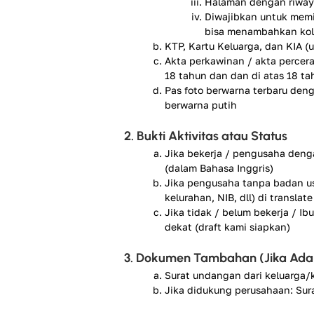
Halaman dengan riwayat
Diwajibkan untuk memil
bisa menambahkan kolo
KTP, Kartu Keluarga, dan KIA (
Akta perkawinan / akta percera
18 tahun dan dan di atas 18 ta
Pas foto berwarna terbaru de
berwarna putih
2. Bukti Aktivitas atau Status
Jika bekerja / pengusaha denga
(dalam Bahasa Inggris)
Jika pengusaha tanpa badan usa
kelurahan, NIB, dll) di translat
Jika tidak / belum bekerja / Ib
dekat (draft kami siapkan)
3. Dokumen Tambahan (Jika Ada
Surat undangan dari keluarga/ke
Jika didukung perusahaan: Sur