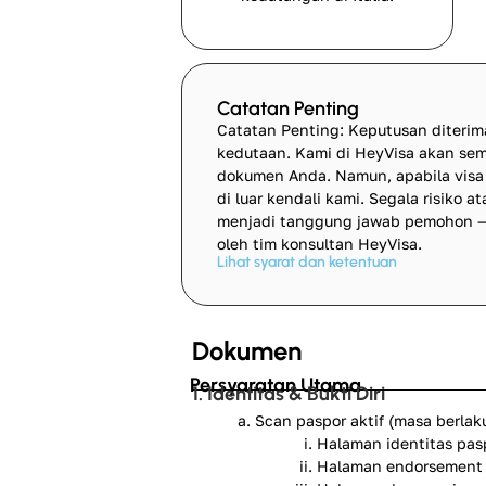
Catatan Penting
Catatan Penting: Keputusan diteri
kedutaan. Kami di HeyVisa akan s
dokumen Anda. Namun, apabila visa t
di luar kendali kami. Segala risiko 
menjadi tanggung jawab pemohon —
oleh tim konsultan HeyVisa.
Lihat syarat dan ketentuan
Dokumen
Persyaratan Utama
1. Identitas & Bukti Diri
Scan paspor aktif (masa berlak
Halaman identitas pas
Halaman endorsement 