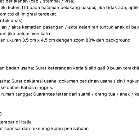
 perjalanan (cap / stempel / visa)
iki kolom ttd pada halaman belakang paspor, jika tidak ada, apli
m ttd di imigrasi terdekat
untuk anak)
ian / akta kematian pasangan / akta kelahiran (untuk anak di ba
hun jika belum menikah)
ngan ukuran 3,5 cm x 4,5 cm dengan zoom 80% dan background
n badan usaha: Surat keterangan kerja & slip gaji 3 bulan terakhi
ha: Surat deklarasi usaha, dokumen perizinan usaha (izin lingku
e ke dalam Bahasa inggris.
u rumah tangga: Guarantee letter dari suami / orang tua / anak / k
)
rabat di Italia
at sponsor dan rekening koran perusahaan