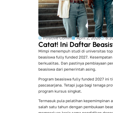
Positive Comm
April 2, 2026
8:1
Catat! Ini Daftar Beas
Mimpi menempuh studi di universitas top 
beasiswa fully funded 2027. Kesempatan 
berkualitas. Dan pastinya pembiayaan pen
beasiswa dari pemerintah asing.
Program beasiswa fully funded 2027 ini t
pascasarjana. Tetapi juga bagi tenaga pr
program kursus singkat.
Termasuk pula pelatihan kepemimpinan ata
salah satu tahun dengan pembukaan beas
memperluas kerja sama pendidikan denga