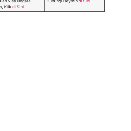
uan Visa Negara
Hubungi Heymin
di Sini
a, Klik
di Sini