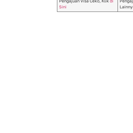
Pengajuan Visa Ceko, Klik
di
Pengaj
Sini
Lainny