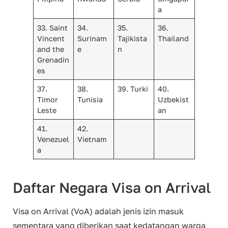
a
33. Saint
34.
35.
36.
Vincent
Surinam
Tajikista
Thailand
and the
e
n
Grenadin
es
37.
38.
39. Turki
40.
Timor
Tunisia
Uzbekist
Leste
an
41.
42.
Venezuel
Vietnam
a
Daftar Negara Visa on Arrival
Visa on Arrival (VoA) adalah jenis izin masuk
sementara yang diberikan saat kedatangan warga