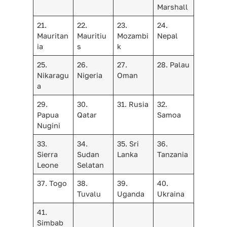
Marshall
21.
22.
23.
24.
Mauritan
Mauritiu
Mozambi
Nepal
ia
s
k
25.
26.
27.
28. Palau
Nikaragu
Nigeria
Oman
a
29.
30.
31. Rusia
32.
Papua
Qatar
Samoa
Nugini
33.
34.
35. Sri
36.
Sierra
Sudan
Lanka
Tanzania
Leone
Selatan
37. Togo
38.
39.
40.
Tuvalu
Uganda
Ukraina
41.
Simbab