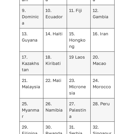
9.
10.
11. Fiji
12.
Dominic
Ecuador
Gambia
a
13.
14. Haiti
15.
16. Iran
Guyana
Hongko
ng
17.
18.
19 Laos
20.
Kazakhs
Kiribati
Macao
tan
21.
22. Mali
23.
24.
Malaysia
Microne
Morocco
sia
25.
26.
27.
28. Peru
Myanma
Namibia
Palestin
r
a
29.
30.
31.
32.
Filipina
Rwanda
Serbia
Singapur