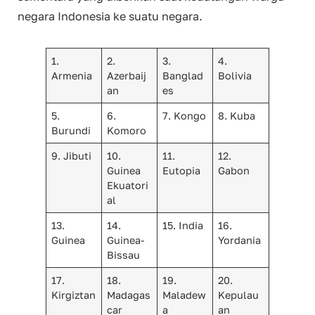
negara Indonesia ke suatu negara.
1.
2.
3.
4.
Armenia
Azerbaij
Banglad
Bolivia
an
es
5.
6.
7. Kongo
8. Kuba
Burundi
Komoro
9. Jibuti
10.
11.
12.
Guinea
Eutopia
Gabon
Ekuatori
al
13.
14.
15. India
16.
Guinea
Guinea-
Yordania
Bissau
17.
18.
19.
20.
Kirgiztan
Madagas
Maladew
Kepulau
car
a
an