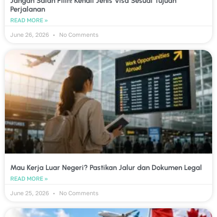
Jangan Salah Pilih! Kenali Jenis Visa Sesuai Tujuan
Perjalanan
READ MORE »
June 26, 2026
No Comments
Mau Kerja Luar Negeri? Pastikan Jalur dan Dokumen Legal
READ MORE »
June 25, 2026
No Comments