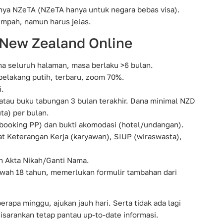
anya NZeTA (NZeTA hanya untuk negara bebas visa).
umpah, namun harus jelas.
New Zealand Online
na seluruh halaman, masa berlaku >6 bulan.
 belakang putih, terbaru, zoom 70%.
i.
atau buku tabungan 3 bulan terakhir. Dana minimal NZD
uta) per bulan.
(booking PP) dan bukti akomodasi (hotel/undangan).
t Keterangan Kerja (karyawan), SIUP (wiraswasta),
 Akta Nikah/Ganti Nama.
wah 18 tahun, memerlukan formulir tambahan dari
apa minggu, ajukan jauh hari. Serta tidak ada lagi
isarankan tetap pantau up-to-date informasi.