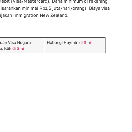
bit (Visa/Mastercard). Dana minimum di rekening
disarankan minimal Rp1,5 juta/hari/orang). Biaya visa
ijakan Immigration New Zealand.
uan Visa Negara
Hubungi Heymin
di Sini
a, Klik
di Sini