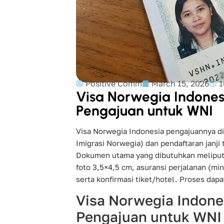
Positive Comm
March 15, 2026
1
Visa Norwegia Indone
Pengajuan untuk WNI
Visa Norwegia Indonesia pengajuannya dil
Imigrasi Norwegia) dan pendaftaran janji 
Dokumen utama yang dibutuhkan meliputi p
foto 3,5×4,5 cm, asuransi perjalanan (min
serta konfirmasi tiket/hotel. Proses dap
Visa Norwegia Indone
Pengajuan untuk WNI