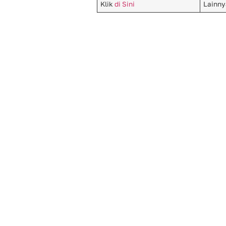
Klik
di Sini
Lainny