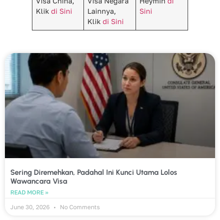
Visa China,
Visa Negara
Heymin
di
Klik
di Sini
Lainnya,
Sini
Klik
di Sini
Sering Diremehkan, Padahal Ini Kunci Utama Lolos
Wawancara Visa
READ MORE »
June 30, 2026
No Comments